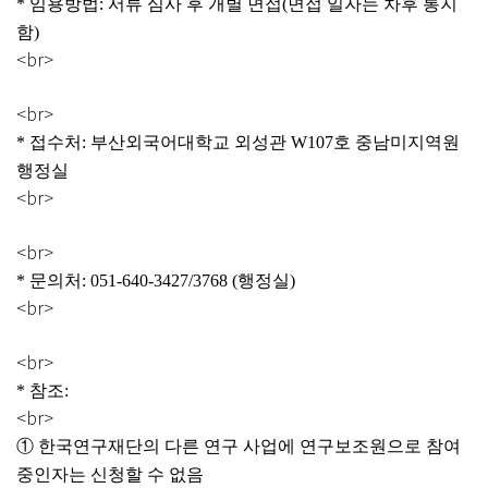
* 임용방법: 서류 심사 후 개별 면접(면접 일자는 차후 통지
함)
<br>
<br>
* 접수처: 부산외국어대학교 외성관 W107호 중남미지역원
행정실
<br>
<br>
* 문의처: 051-640-3427/3768 (행정실)
<br>
<br>
* 참조:
<br>
① 한국연구재단의 다른 연구 사업에 연구보조원으로 참여
중인자는 신청할 수 없음