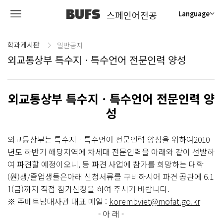
BUFS
스페인어전공
Language
학과게시판
일반공지
외교통상부 특수지ㆍ특수언어 전문인력 양성
외교통상부 특수지ㆍ특수언어 전문인력 양
성
외교통상부는 특수지ㆍ특수언어 전문인력 양성을 위하여2010
년도 하반기 해당지역에 차세대 전문인력을 아래와 같이 선발하
여 파견할 예정이오니, 동 파견 사업에 참가를 희망하는 대학
(원)생/졸업생들은아래 신청서류를 구비하시어 파견 공관에 6.1
1(금)까지 직접 참가신청을 하여 주시기 바랍니다.
※ 주베트남대사관 대표 메일 :
korembviet@mofat.go.kr
- 아 래 -