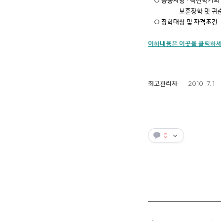
○ 공통사항
: 직전학기의
보훈장학 및 귀순자장
○ 장학대상 및 자격조건
이하내용은 이곳을 클릭하
2010. 7. 1
최고관리자
0