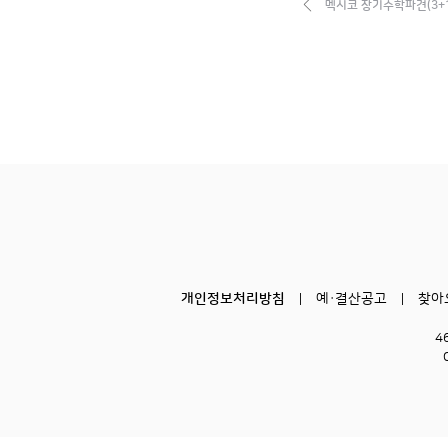
멕시코 장기수학파견(3+
개인정보처리방침
예·결산공고
찾아
4