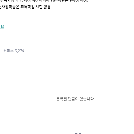
 취득학점이 15학점 이상이어야 함(4학년은 9학점 이상)
학금은 취득학점 제한 없음
세요
3,274
조회수
등록된 댓글이 없습니다.