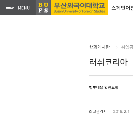
스페인어
학과게시판
취업
러쉬코리아
첨부내용 확인요망
2016. 2. 1
최고관리자