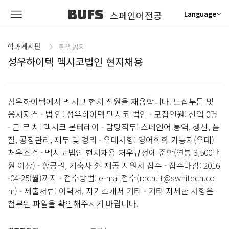
BUFS
스페인어전공
Language
학과게시판
취업공지
성우하이텍 멕시코법인 현지채용
성우하이텍에서 멕시코 현지 직원을 채용합니다. 모집부문 및
응시자격 - 법 인: 성우하이텍 멕시코 법인 - 모집인원: 신입 0명
- 근 무 처: 멕시코 몬테레이 - 담당직무: 스페인어 통역, 생산, 품
질, 공장관리, 재무 및 경리 - 우대사항: 영어회화 가능자(우대)
처우조건 - 멕시코법인 현지채용 처우규정에 준함(연봉 3,500만
원 이상) - 항공권, 기숙사 外 제공 지원서 접수 - 접수마감: 2016
-04-25(월)까지 - 접수방법: e-mail접수(recruit@swhitech.co
m) - 제출서류: 이력서, 자기소개서 기타 - 기타 자세한 사항은
첨부된 파일을 확인해주시기 바랍니다.