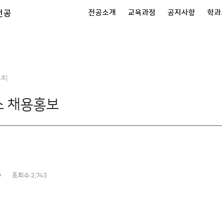
전공
전공소개
교육과정
공지사항
학과
공지
 채용홍보
9
2,743
조회수