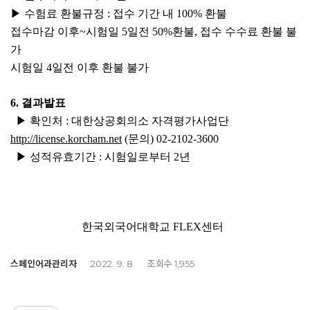
▶
수험료 환불규정
:
접수 기간 내
100%
환불
접수마감 이후
~
시험일
5
일전
50%
환불
,
접수 수수료 환불 불
가
시험일
4
일전 이후 환불 불가
6.
결과발표
▶
확인처
:
대한상공회의소 자격평가사업단
http://license.korcham.net
(
문의
)
02-2102-3600
▶
성적유효기간
:
시험일로부터
2
년
한국외국어대학교
FLEX
센터
스페인어과관리자
조회수
2022. 9. 8
1,955