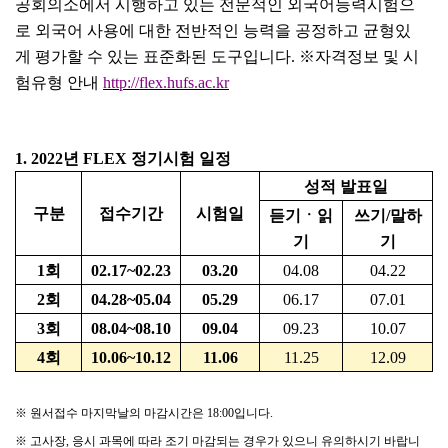
공회의소에서 시행하고 있는 전문적인 외국어능력시험으
로 외국어 사용에 대한 전반적인 능력을 공정하고 균형있
게 평가할 수 있는 표준화된 도구입니다
.
※
자격정보 및 시
험유형 안내
http://flex.hufs.ac.kr
1. 2022
년
FLEX
정기시험 일정
성적 발표일
구분
접수기간
시험일
듣기
ㆍ
읽
쓰기
/
말하
기
기
1
회
02.17~02.23
03.20
04.08
04.22
2
회
04.28~05.04
05.29
06.17
07.01
3
회
08.04~08.10
09.04
09.23
10.07
4
회
10.06~10.12
11.06
11.25
12.09
※
원서접수 마지막날의 마감시간은
18:00
입니다
.
※
고사장
,
응시 과목에 따라 조기 마감되는 경우가 있으니 유의하시기 바랍니