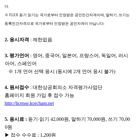
다
.
※
FLEX
듣기
·
읽기는 국가로부터 인정받은 공인민간자격이며
,
말하기
,
쓰기는
등록민간자격으로 국가로부터 인정받은 공인자격이 아닙니다
.
2.
응시자격
:
제한없음
3.
평가언어
:
영어
,
중국어
,
일본어
,
프랑스어
,
독일어
,
러시
아어
,
스페인어
※
1
개 언어 선택 응시
(
동시에
2
개 언어 응시 불가
)
4.
원서접수
:
대한상공회의소 자격평가사업단
홈페이지 회원 가입 후 접수 가능
http://license.korcham.net
5.
응시료
:
듣기
·
읽기
42,000
원
,
말하기
70,000
원
,
쓰기
70,00
0
원
▶
접수 수수료
: 1,200
원