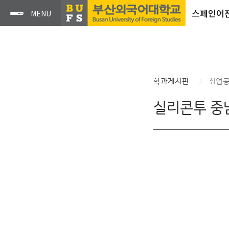
스페인어
학과게시판
취업
실리콘투 중남