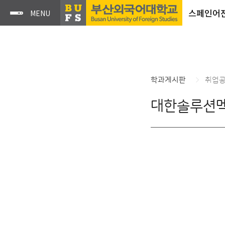
스페인어
학과게시판
취업
대한솔루션멕