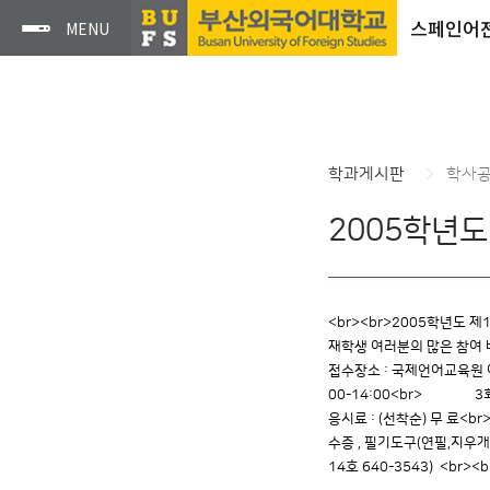
스페인어
학과게시판
학사
2005학년도
<br><br>2005학년도 제
재학생 여러분의 많은 참여 바랍니다
접수장소 : 국제언어교육원 어학
00-14:00<br> 3회(C) 
응시료 : (선착순) 무 료<br
수증 , 필기도구(연필,지우개)
14호 640-3543) <br><b