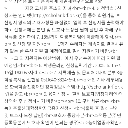
시의 지역중 토지이용계획에 개발제한구역으로 <br
> 지정 고시된 주소의 자녀<br><br> 4. 신청방법 : 신
청자는 인터넷(http://scholar.krf.or.kr/)을 통해 회원가입 후
신청서 양식의 기재사항을 빠짐없이 입력 후 신청서를 출력해야
하고 신청서에는 본인 및 보호자 도장을 필히 날인 후 아래 구비
서류를 준비하여 7. 18일까지 학생복지팀에 제출해야 함<br><
br> 5. 선정 및 지원<br> - 1학기 수혜자는 계속자로 결격사유
가 없는 한 우선 지원 할 예정이므로 필히 지원하기 바람.<br
> - 그 외 지원자는 예산범위내에서 우선순위에 따라 지원 할
예정임.<br><br> 6. 학생온라인 신청입력기간 : 2005. 6. 15~7.
15일 18:00까지<br><br> 7. 서류제출 및 문의처 : 대학본부 3층
학생복지팀 신현상 051)640-3324~5<br><br> 8. 기타 세부내용
은 한국학술진흥재단 장학정보시스템 (http://scholar.krf.or.k
r/)을 참고<br><br> 9. 융자신청 시 필히 보호자(법정대리인)와
상의한 후 신청하시기 바람<br><br> 10. 구비서류<br> <br>
농어촌출신대학생학자금융자신청서 <br>(출력 후 필히 본인
및 보호자 도장 날인)<br>보호자 통장사본<br>호적등본(주민
등록등본에 보호자 확인이 안되는 경우)<br>농어업종사확인서