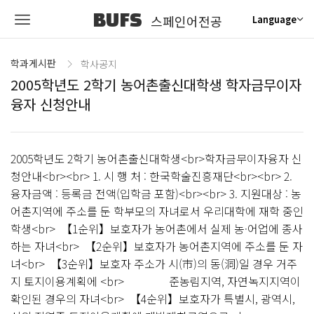
BUFS
스페인어전공
Language
학과게시판
학사공지
2005학년도 2학기 농어촌출신대학생 학자금무이자
융자 신청안내
2005학년도 2학기 농어촌출신대학생<br>학자금무이자융자 신
청안내<br><br> 1. 시 행 처 : 한국학술진흥재단<br><br> 2.
융자금액 : 등록금 전액(입학금 포함)<br><br> 3. 지원대상 : 농
어촌지역에 주소를 둔 학부모의 자녀로서 우리대학에 재학 중인
학생<br> 【1순위】보호자가 농어촌에서 실제 농·어업에 종사
하는 자녀<br> 【2순위】보호자가 농어촌지역에 주소를 둔 자
녀<br> 【3순위】보호자 주소가 시(市)의 동(洞)일 경우 거주
지 토지이용계획에 <br> 준농림지역, 자연녹지지역이
확인된 경우의 자녀<br> 【4순위】보호자가 특별시, 광역시,