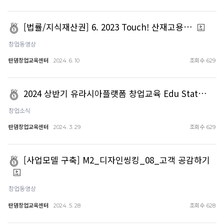
[법률/지식재산권] 6. 2023 Touch! 산재고용…
창업동영상
탄뎀창업교육센터
조회수
2024. 6. 10
629
2024 상반기 유라시아플랫폼 창업교육 Edu Stat…
창업소식
탄뎀창업교육센터
조회수
2024. 3. 29
629
[사업모델 구축] M2_디자인씽킹_08_고객 공감하기
창업동영상
탄뎀창업교육센터
조회수
2024. 5. 28
628