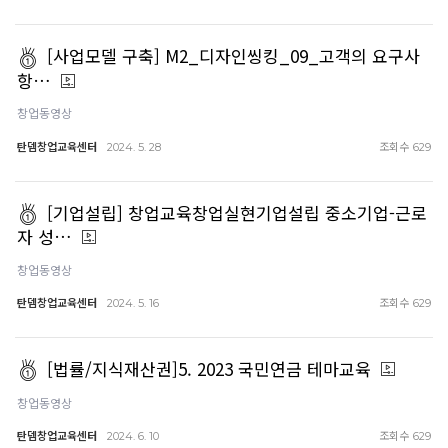
[사업모델 구축] M2_디자인씽킹_09_고객의 요구사
항…
창업동영상
탄뎀창업교육센터
조회수
2024. 5. 28
629
[기업설립] 창업교육창업실현기업설립 중소기업-근로
자 성…
창업동영상
탄뎀창업교육센터
조회수
2024. 5. 16
629
[법률/지식재산권]5. 2023 국민연금 테마교육
창업동영상
탄뎀창업교육센터
조회수
2024. 6. 10
629