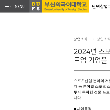
탄뎀창업
창업소식
창업소
2024년 
트업 기업을
스포츠산업 분야의 저
저 등 분야별 스포츠
투자 특화형 전문 프
니다
.
■
사업목적