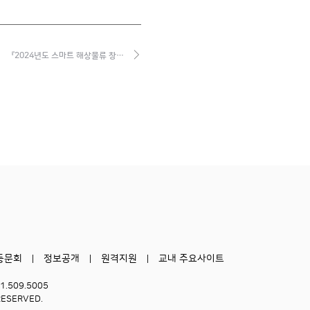
『2024년도 스마트 해상물류 창…
동문회
정보공개
원격지원
교내 주요사이트
51.509.5005
RESERVED.