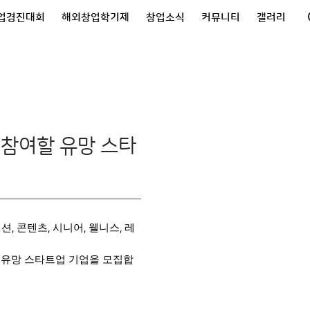
업경진대회
해외창업학기제
창업소식
커뮤니티
갤러리
 참여할 유망 스타
리션
콘텐츠
시니어
웰니스
레
,
,
,
,
 유망 스타트업 기업을 모집합