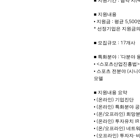
■
지원기간
협약 시
:
(4
■
지원내용
•
지원금
평균
:
5,500
선정기업은 지원금
*
■
모집규모
개사
: 17
■
특화분야
다분야 
: ‘
•
스포츠산업진흥법
<
>
•
스포츠 전분야
시니
(
모델
■
지원내용 요약
•
온라인
기업진단
(
)
•
온라인
특화분야 
(
)
•
온
오프라인
희망분
(
/
)
•
온라인
투자유치
(
)
I
•
온
오프라인
네트
(
/
)
•
오프라인
투자자
(
)
·