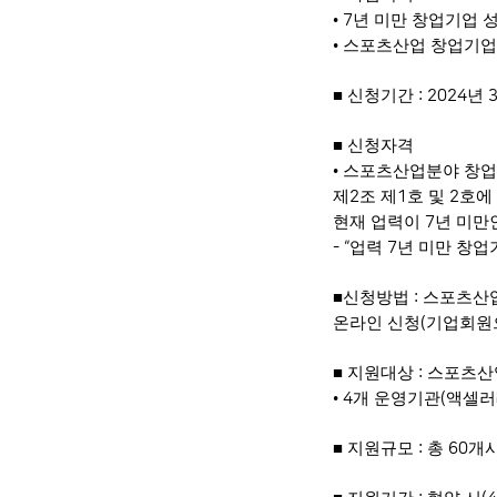
•
년 미만 창업기업 
7
•
스포츠산업 창업기업 
■
신청기간
년
: 2024
■
신청자격
•
스포츠산업분야 창업
제
조 제
호 및
호에
2
1
2
현재 업력이
년 미만
7
업력
년 미만 창업
- “
7
■
신청방법
스포츠산
:
온라인 신청
기업회원
(
■
지원대상
스포츠산
:
•
개 운영기관
액셀러
4
(
■
지원규모
총
개
:
60