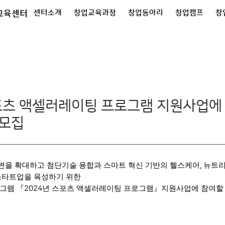
교육센터
센터소개
창업교육과정
창업동아리
창업캠프
창
식
스포츠 액셀러레이팅 프로그램 지원사업에
 모집
변을 확대하고 첨단기술 융합과 스마트 혁신 기반의 헬스케어
뉴트
,
 스타트업을 육성하기 위한
로그램
『
년 스포츠 액셀러레이팅 프로그램
』
지원사업에 참여할
2024