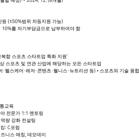
월말 예정
개월
) ~ 2024. 12. (8
)
만원
범위 차등지원 가능
(±50%
)
의
를 자기부담금으로 납부하여야 함
10%
융복합 스포츠 스타트업 특화 지원
’
상 스포츠 및 연관 산업에 해당하는 모든 스타트업
어
헬스케어
레저
콘텐츠
웰니스
뉴트리션 등
•
스포츠와 기술 융합
·
·
·
·
·
)
공통교육
야 전문가
멘토링
1:1
역량 강화 컨설팅
R
워킹
포럼
: C
비즈니스 매칭
데모데이
,