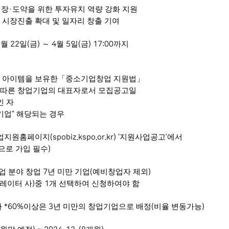
성장
도약을 위한 투자유치 역량 강화 지원
·
시장진출 확대 및 일자리 창출 기여
월
일
금
～
월
일
금
까지
3
22
(
)
4
5
(
) 17:00
 아이템을 보유한
「
중소기업창업 지원법
」
 따른 창업기업의 대표자로서 모집공고일
인 자
기업
해당되는 경우
”
업지원홈페이지
지원사업공고
에서
(spobiz.kspo.or.kr) ‘
’
으로 가입 필수
)
업 분야 창업
년 미만 기업
예비창업자 제외
7
(
)
레이터 사
중
개 선택하여 신청하여야 함
)
1
사
이상은
년 미만의 창업기업으로 배정
비율 변동가능
*60%
3
(
)