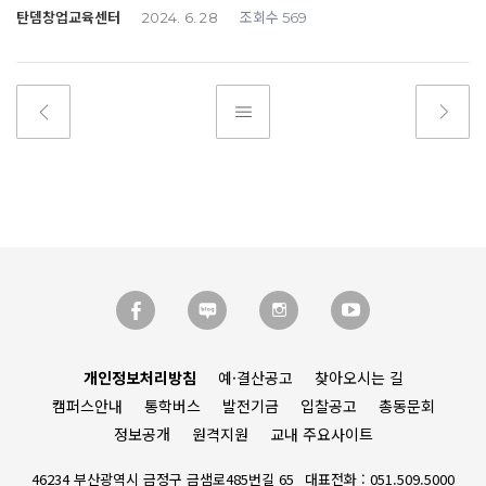
탄뎀창업교육센터
조회수
2024. 6. 28
569
개인정보처리방침
예·결산공고
찾아오시는 길
캠퍼스안내
통학버스
발전기금
입찰공고
총동문회
정보공개
원격지원
교내 주요사이트
46234 부산광역시 금정구 금샘로485번길 65
대표전화 : 051.509.5000