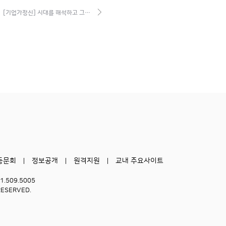
[기업가정신] 시대를 해석하고 그…
동문회
정보공개
원격지원
교내 주요사이트
51.509.5005
RESERVED.