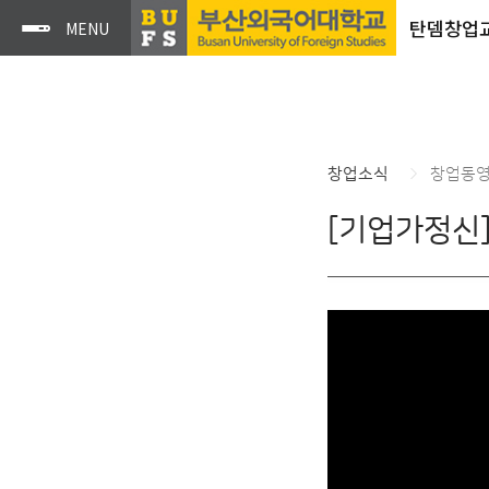
탄뎀창업
창업소식
창업동
[기업가정신