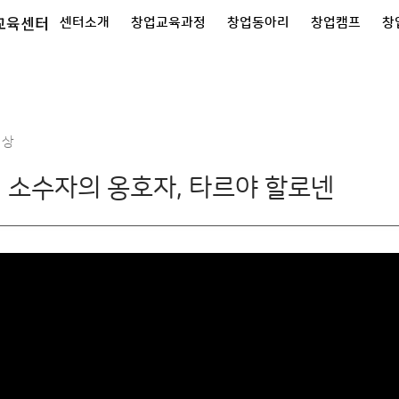
교육센터
센터소개
창업교육과정
창업동아리
창업캠프
창
영상
 소수자의 옹호자, 타르야 할로넨