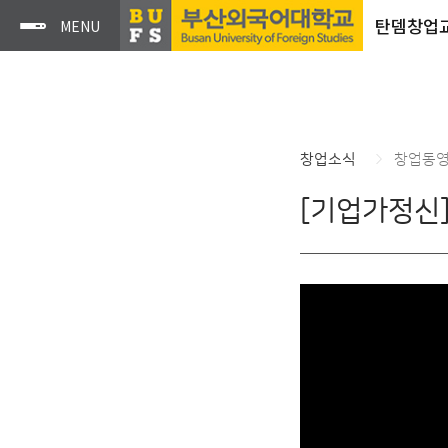
탄뎀창업
창업소식
창업동
[기업가정신]