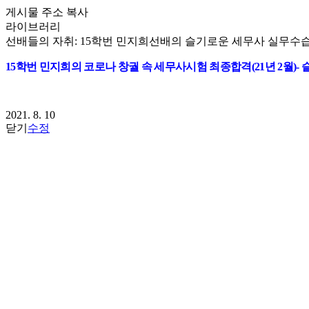
게시물 주소 복사
라이브러리
선배들의 자취: 15학번 민지희선배의 슬기로운 세무사 실무수
15
학번 민지희의 코로나 창궐 속 세무사시험 최종합격
(21
년
2
월
)-
2021. 8. 10
닫기
수정