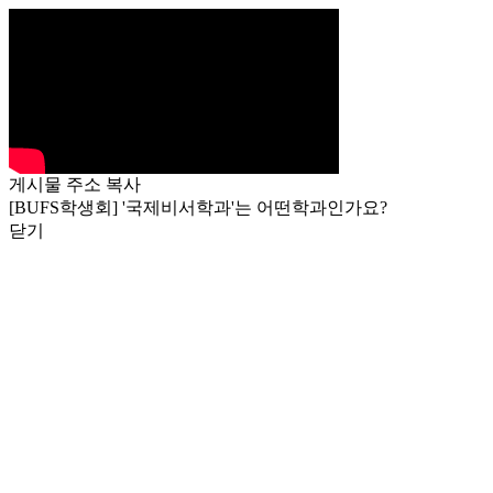
게시물 주소 복사
[BUFS학생회] '국제비서학과'는 어떤학과인가요?
닫기