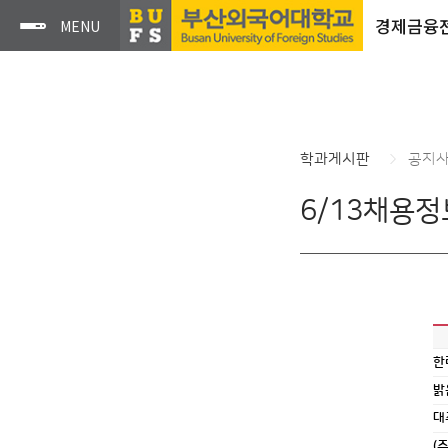
경제금융
학과게시판
공지
6/13채용정
한
밝
대
(