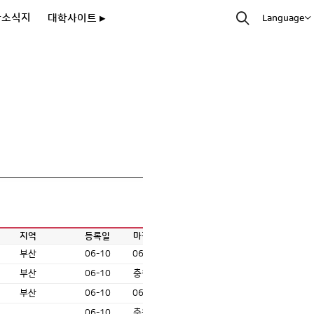
과소식지
대학사이트 ▸
Language
지역
등록일
마감일
부산
06-10
06-30
부산
06-10
충원시
부산
06-10
06-17
06-10
충원시