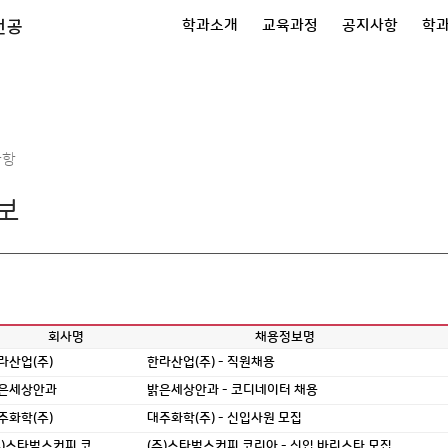
전공
학과소개
교육과정
공지사항
학
사항
보
회사명
채용정보명
라산업(주)
한라산업(주) - 직원채용
은세상안과
밝은세상안과 - 코디네이터 채용
주화학(주)
대주화학(주) - 신입사원 모집
주)스타벅스커피 코...
(주)스타벅스커피 코리아 - 신입 바리스타 모집