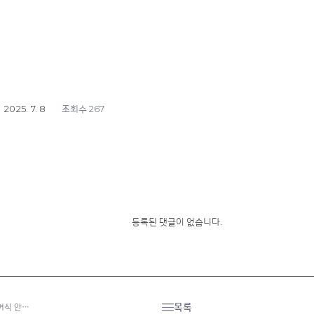
2025. 7. 8
267
조회수
등록된 댓글이 없습니다.
목록
여식 안…