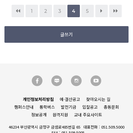
1
2
3
4
5
글쓰기
개인정보처리방침
예·결산공고
찾아오시는 길
캠퍼스안내
통학버스
발전기금
입찰공고
총동문회
정보공개
원격지원
교내 주요사이트
46234 부산광역시 금정구 금샘로485번길 65
대표전화 : 051.509.5000
FAX : 051.509.5005