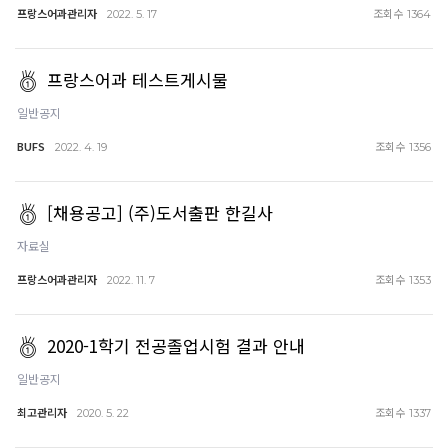
프랑스어과관리자
조회수
2022. 5. 17
1364
프랑스어과 테스트게시물
일반공지
BUFS
조회수
2022. 4. 19
1356
[채용공고] (주)도서출판 한길사
자료실
프랑스어과관리자
조회수
2022. 11. 7
1353
2020-1학기 전공졸업시험 결과 안내
일반공지
최고관리자
조회수
2020. 5. 22
1337