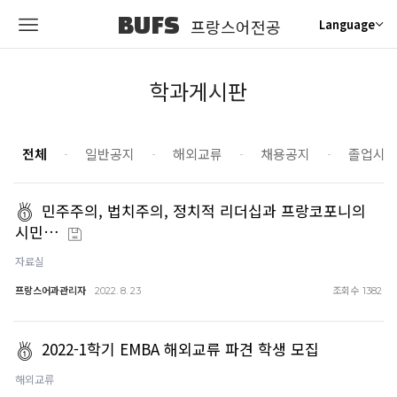
BUFS
프랑스어전공
Language
학과게시판
전체
일반공지
해외교류
채용공지
졸업시
민주주의, 법치주의, 정치적 리더십과 프랑코포니의
시민…
자료실
프랑스어과관리자
조회수
2022. 8. 23
1382
2022-1학기 EMBA 해외교류 파견 학생 모집
해외교류