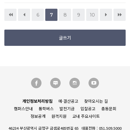
6
7
8
9
10
글쓰기
개인정보처리방침
예·결산공고
찾아오시는 길
캠퍼스안내
통학버스
발전기금
입찰공고
총동문회
정보공개
원격지원
교내 주요사이트
46234 부산광역시 금정구 금샘로485번길 65
대표전화 : 051.509.5000