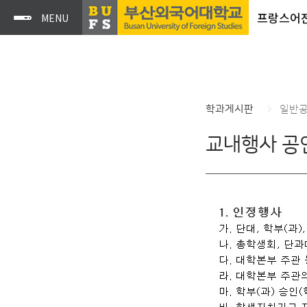
프랑스어
학과게시판
일반
교내행사 공