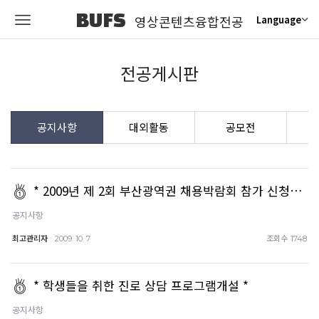
BUFS
영상콘텐츠융합전공
Language
전공게시판
공지사항
대외활동
공모전
취
* 2009년 제 2회 부산광역권 채용박람회 참가 신청…
공지사항
최고관리자
조회수
2009. 10. 7
1748
* 학생들을 취한 진로 상담 프로그램개설 *
공지사항