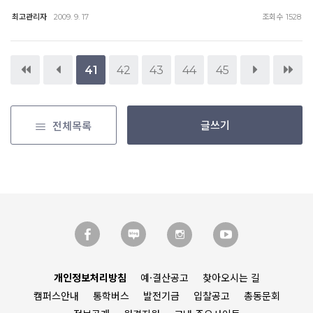
최고관리자
조회수
2009. 9. 17
1528
41
42
43
44
45
글쓰기
전체목록
개인정보처리방침
예·결산공고
찾아오시는 길
캠퍼스안내
통학버스
발전기금
입찰공고
총동문회