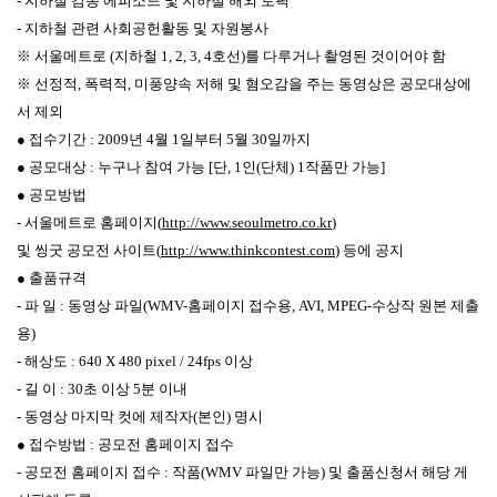
- 지하철 감동 에피소드 및 지하철 해외 토픽
- 지하철 관련 사회공헌활동 및 자원봉사
※ 서울메트로 (지하철 1, 2, 3, 4호선)를 다루거나 촬영된 것이어야 함
※ 선정적, 폭력적, 미풍양속 저해 및 혐오감을 주는 동영상은 공모대상에
서 제외
● 접수기간 : 2009년 4월 1일부터 5월 30일까지
● 공모대상 : 누구나 참여 가능 [단, 1인(단체) 1작품만 가능]
● 공모방법
- 서울메트로 홈페이지(
http://www.seoulmetro.co.kr
)
및 씽굿 공모전 사이트(
http://www.thinkcontest.com
) 등에 공지
● 출품규격
- 파 일 : 동영상 파일(WMV-홈페이지 접수용, AVI, MPEG-수상작 원본 제출
용)
- 해상도 : 640 X 480 pixel / 24fps 이상
- 길 이 : 30초 이상 5분 이내
- 동영상 마지막 컷에 제작자(본인) 명시
● 접수방법 : 공모전 홈페이지 접수
- 공모전 홈페이지 접수 : 작품(WMV 파일만 가능) 및 출품신청서 해당 게