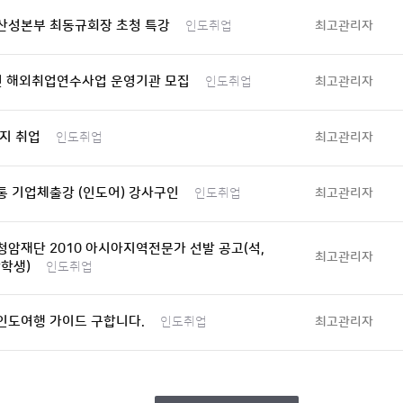
산성본부 최동규회장 초청 특강
최고관리자
인도취업
년 해외취업연수사업 운영기관 모집
최고관리자
인도취업
지 취업
최고관리자
인도취업
 기업체출강 (인도어) 강사구인
최고관리자
인도취업
암재단 2010 아시아지역전문가 선발 공고(석,
최고관리자
학생)
인도취업
 인도여행 가이드 구합니다.
최고관리자
인도취업