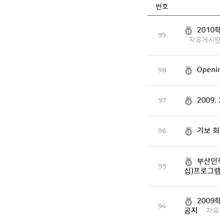
번호
2010
99
자유게시
Openin
98
2009
97
기보 희
96
부산인
95
십)프로그램
2009
94
공지
자유