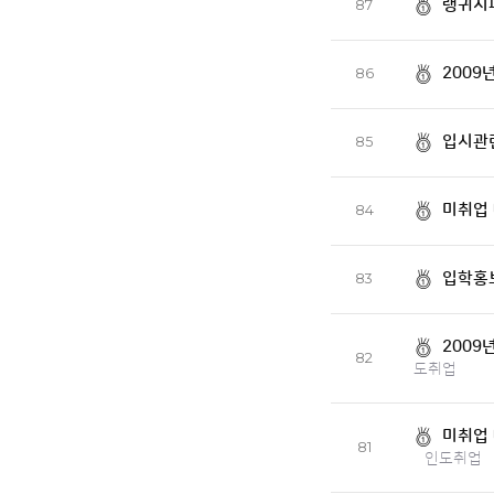
랭귀지
87
2009
86
입시관
85
미취업
84
입학홍
83
2009
82
도취업
미취업 
81
인도취업