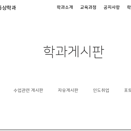
통상학과
학과소개
교육과정
공지사항
학
학과게시판
수업관련 게시판
자유게시판
인도취업
포