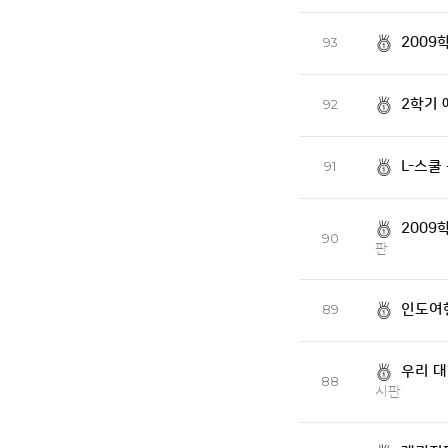
2009
93
2학기 
92
L-스쿨
91
2009
90
판
인도여
89
우리 대
88
시판