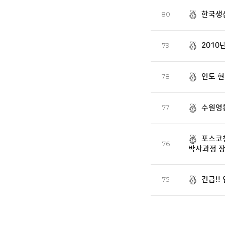
한국생
80
2010
79
인도 현
78
수원영통
77
포스코청
76
박사과정 장
긴급!!
75