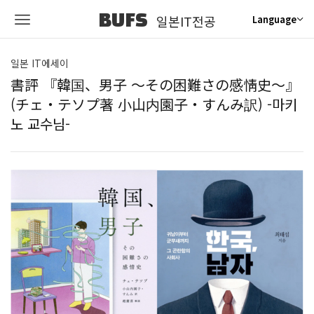
BUFS
일본IT전공
Language
일본 IT에세이
書評 『韓国、男子 ～その困難さの感情史～』
(チェ・テソプ著 小山内園子・すんみ訳) -마키
노 교수님-