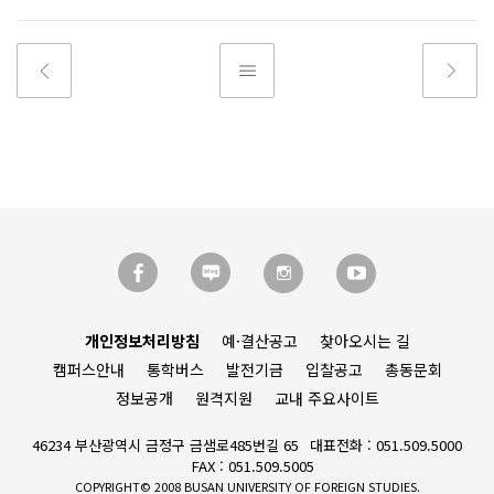
개인정보처리방침
예·결산공고
찾아오시는 길
캠퍼스안내
통학버스
발전기금
입찰공고
총동문회
정보공개
원격지원
교내 주요사이트
46234 부산광역시 금정구 금샘로485번길 65
대표전화 : 051.509.5000
FAX : 051.509.5005
COPYRIGHT© 2008 BUSAN UNIVERSITY OF FOREIGN STUDIES.