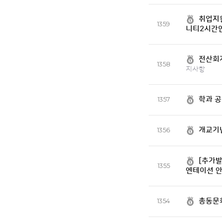
취업지원
1359
니티2시간
전산회
1358
지사항
학과 공
1357
개교기념
1356
[추가발
1355
엔테이션 
총동문
1354