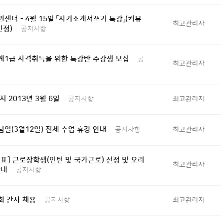
센터 - 4월 15일 「자기소개서쓰기 특강」(커뮤
최고관리자
인정)
공지사항
계1급 자격취득을 위한 특강반 수강생 모집
공
최고관리자
지 2013년 3월 6일
최고관리자
공지사항
일(3월12일) 전체 수업 휴강 안내
최고관리자
공지사항
표] 근로장학생(인턴 및 국가근로) 선정 및 오리
최고관리자
안내
공지사항
회 간사 채용
최고관리자
공지사항