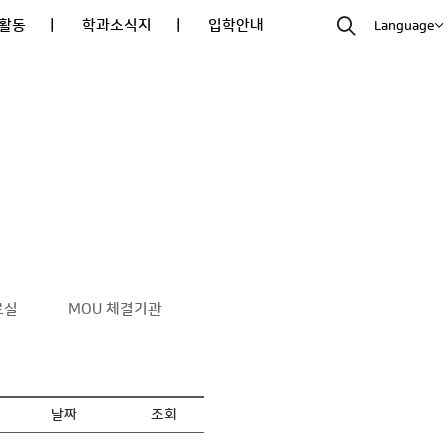
활동
| 학과소식지
| 입학안내
Language
료실
MOU 체결기관
날짜
조회