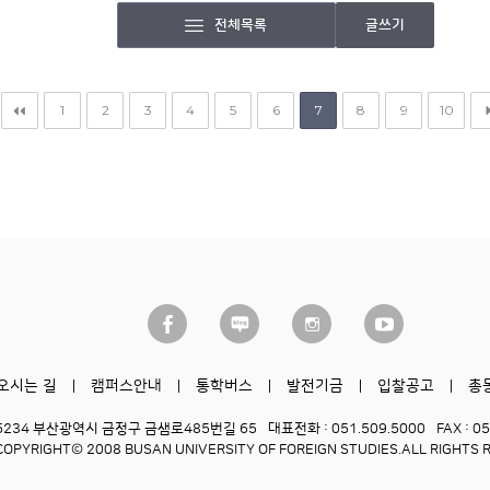
전체목록
글쓰기
1
2
3
4
5
6
7
8
9
10
오시는 길
캠퍼스안내
통학버스
발전기금
입찰공고
총
6234 부산광역시 금정구 금샘로485번길 65
대표전화 : 051.509.5000
FAX : 0
COPYRIGHT© 2008 BUSAN UNIVERSITY OF FOREIGN STUDIES.
ALL RIGHTS 