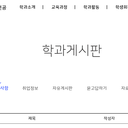
전공
학과소개
| 교육과정
| 학과활동
| 학생회
학과게시판
사항
취업정보
자유게시판
묻고답하기
자
제목
작성자