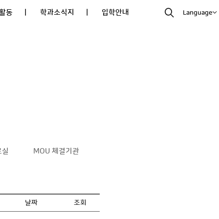
활동
| 학과소식지
| 입학안내
Language
료실
MOU 체결기관
날짜
조회