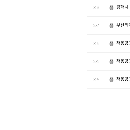
김해시
538
부산외
537
채용공
536
채용공
535
채용공
534