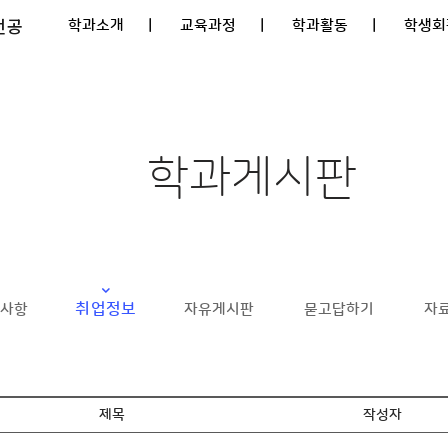
전공
학과소개
| 교육과정
| 학과활동
| 학생회
학과게시판
취업정보
사항
자유게시판
묻고답하기
자
제목
작성자