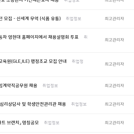
년도 소방관서 기간제근로자 채용
최고관리자
취업정보
 모집 - 신세계 무역 (식품 유통)
최고관리자
취업정보
동차 영현대 홈페이지에서 채용설명회 투표
취
최고관리자
육원(GLE,ILE) 행정조교 모집 안내
취업정
최고관리자
임계약직공무원 채용
최고관리자
취업정보
 심리상담사 및 학생안전관리관 채용
최고관리자
취업정보
마트 브랜치」 명칭공모
최고관리자
취업정보