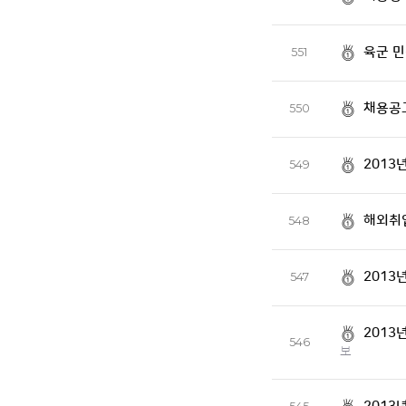
육군 민
551
채용공
550
2013
549
해외취업
548
2013
547
2013
546
보