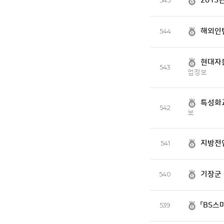
2013
545
해외인턴
544
현대자
543
업정보
특성화교
542
보
지방전
541
기장군
540
「BS스
539