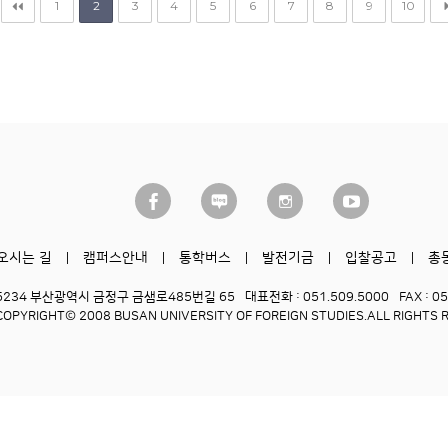
1
2
3
4
5
6
7
8
9
10
오시는 길
캠퍼스안내
통학버스
발전기금
입찰공고
총
6234 부산광역시 금정구 금샘로485번길 65
대표전화 : 051.509.5000
FAX : 0
COPYRIGHT© 2008 BUSAN UNIVERSITY OF FOREIGN STUDIES.
ALL RIGHTS 