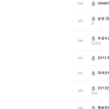
SMAR
558
삼성 [
557
보
우성수중
556
업정보
2013
555
미네르
554
2013
553
정보
채용정
552