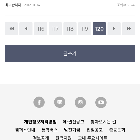
최고관리자
조회수
2012. 11. 14
2174
116
117
118
119
120
글쓰기
개인정보처리방침
예·결산공고
찾아오시는 길
캠퍼스안내
통학버스
발전기금
입찰공고
총동문회
정보공개
원격지원
교내 주요사이트