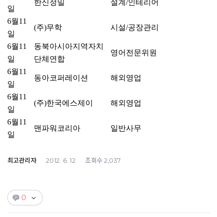
한신정밀
설계/인테리어
일
6월11
(주)무학
시설/공장관리
일
6월11
동북아시아지역자치
영어전문위원
일
단체연합
6월11
동아코퍼레이션
해외영업
일
6월11
(주)한국에스제이
해외영업
일
6월11
맨파워코리아
일반사무
일
최고관리자
조회수
2012. 6. 12
2,037
0