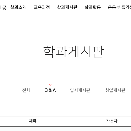
전공
학과소개
교육과정
학과게시판
학과활동
운동부 특기
학과게시판
Q＆A
전체
입시게시판
취업게시판
제목
작성자