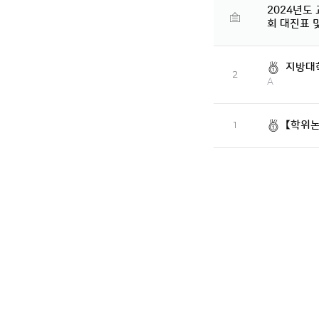
2024년도
회 대진표 
지방대
2
A
【학위논
1