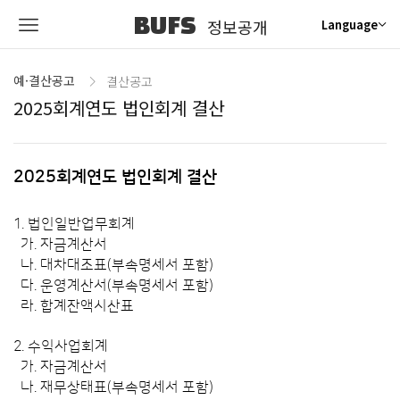
BUFS
정보공개
Language
예·결산공고
결산공고
2025회계연도 법인회계 결산
2025회계연도 법인회계 결산
1. 법인일반업무회계
가. 자금계산서
나. 대차대조표(부속명세서 포함)
다. 운영계산서(부속명세서 포함)
라. 합계잔액시산표
2. 수익사업회계
가. 자금계산서
나. 재무상태표(부속명세서 포함)