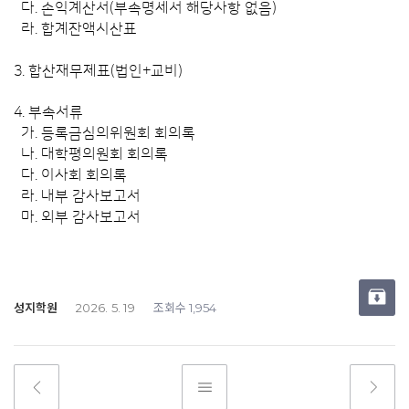
다. 손익계산서(부속명세서 해당사항 없음)
라. 합계잔액시산표
3.
합산재무제표(법인+교비)
4. 부속서류
가. 등록금심의위원회 회의록
나. 대학평의원회 회의록
다. 이사회 회의록
라. 내부 감사보고서
마. 외부 감사보고서
성지학원
조회수
2026. 5. 19
1,954