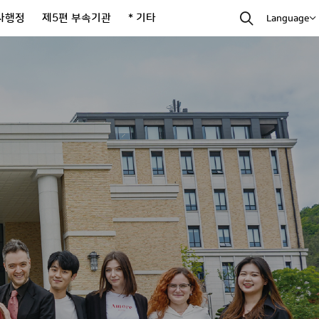
사행정
제5편 부속기관
* 기타
Language