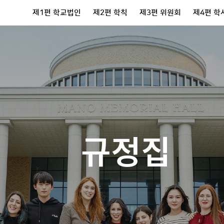
제1편 학교법인
제2편 학칙
제3편 위원회
제4편 학
규정집