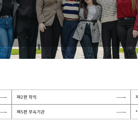
제2편 학칙
제5편 부속기관