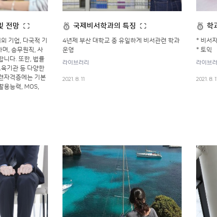
및 전망
국제비서학과의 특징
학
 기업, 다국적 기
4년제 부산 대학교 중 유일하게 비서관련 학과
* 비서자
며, 승무원직, 사
운영
* 토익
니다. 또한, 법률
라이브러리
라이브
교육기관 등 다양한
관련자격증에는 기본
2021. 8. 11
2021. 8. 1
용능력, MOS,