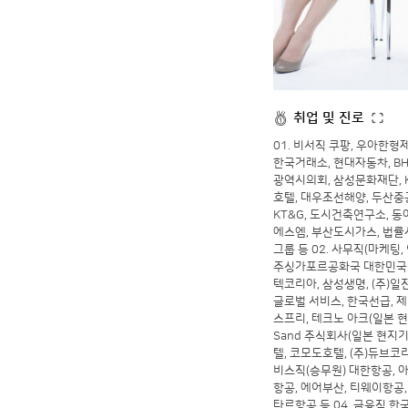
취업 및 진로
01. 비서직 쿠팡, 우아한형
한국거래소, 현대자동차, BH
광역시의회, 삼성문화재단, 
호텔, 대우조선해양, 두산중
KT&G, 도시건축연구소, 동
에스엠, 부산도시가스, 법률
그룹 등 02. 사무직(마케팅,
주싱가포르공화국 대한민국 대
텍코리아, 삼성생명, (주)일진
글로벌 서비스, 한국선급, 제
스프리, 테크노 아크(일본 현지
Sand 주식회사(일본 현지기
텔, 코모도호텔, (주)듀브코리
비스직(승무원) 대한항공, 
항공, 에어부산, 티웨이항공,
타르항공 등 04. 금융직 한