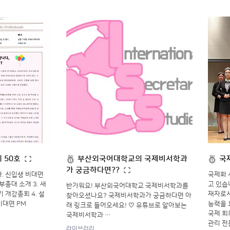
제 50호
부산외국어대학교의 국제비서학과
국
가 궁금하다면??
다. 신입생 비대면
국제화 
 부총대 소개 3. 새
고 있습
반가워요! 부산외국어대학교 국제비서학과를
 개강총회 4. 설
재자로서
찾아오셨나요? 국제비서학과가 궁금하다면 아
비대면 PM
능력을 
래 링크로 들어오세요! ♡ 유튜브로 알아보는
국제 회
국제비서학과 …
관리 전
라이브러리