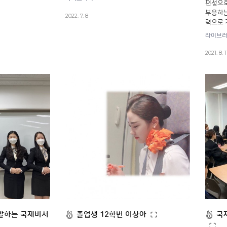
편성으로
부응하는
2022. 7. 8
력으로 
라이브
2021. 8. 1
말하는 국제비서
졸업생 12학번 이상아
국