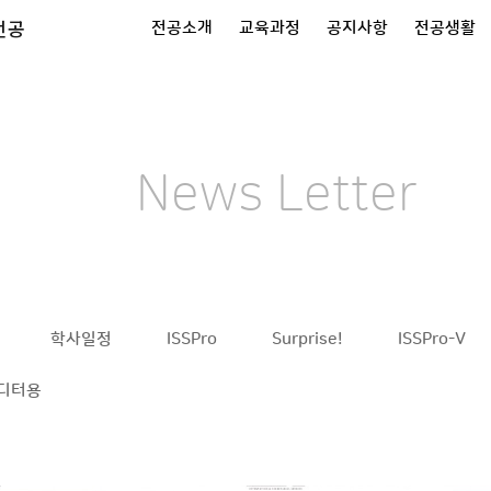
전공
전공소개
교육과정
공지사항
전공생활
News Letter
학사일정
ISSPro
Surprise!
ISSPro-V
디터용