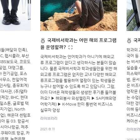
국제비서학과는 어떤 해외 프로그램
국
을 운영할까?
제들(배달의 민족),
학과의 
C, 펩시콜라, 부산
국어 등
국제비서학과는 언어학과가 아니기에 해외교
KBS보도국, 코모도
는 비서
류 프로그램이 없다고 생각하시는 분들이 많습
공업, 대명그룹,
실습을 
니다. 물론 국제비서학과 학과생들만을 위한 해
아 전기공업, 포스
피스웨어
외교류 프로그램은 없지만 교내 다양한 해외교
사무소, 천일여객
법, 문
류프로그램을 활용하여 열정이 있는 학생들은
 인사팀, 총무회계)
은 비즈
누구나 참여할 수 있도록 하고 있답니다. 그럼,
사관, (주)델타
영작문 
이미 다녀온 재학생들의 생생한 후기를 들어볼
제강, BHC, 현대
는 수업
까요? ▶ 해외봉사 외성챌린지 ▶ SAP(해외영
일스톤, 글로벌 텍
대한 경
어학기제) ▶ K-Move 한미 통번역 비즈니스
기업), North
이해 등
실무자 양성
업), 해운대 센텀호
비즈니스
라이브러리
아 등 03. 항공서
케이션 
아시아나항공, 제주
2021. 8. 11
라이브
 쿠웨이트 항공, 카
국은행, 농협은행,