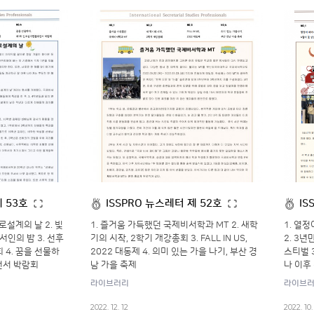
제 53호
ISSPRO 뉴스레터 제 52호
IS
로설계의 날 2. 빛
1. 즐거움 가득했던 국제비서학과 MT 2. 새학
1. 열
서인의 밤 3. 선후
기의 시작, 2학기 개강총회 3. FALL IN US,
2. 3년
 4. 꿈을 선물하
2022 대동제 4. 의미 있는 가을 나기, 부산 경
스티벌 3
언서 박람회
남 가을 축제
나 이후
라이브러리
라이브
2022. 12. 12
2022. 10.