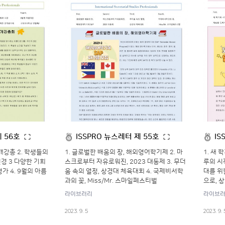
제 56호
ISSPRO 뉴스레터 제 55호
IS
개강총 2. 학생들의
1. 글로벌한 배움의 장, 해외영어학기제 2. 마
1. 새 
경 3 다양한 기회
스크로부터 자유로워진, 2023 대동제 3. 무더
루의 시
가 4. 9월의 아름
움 속의 열정, 상경대 체육대회 4. 국제비서학
대를 위
m
과의 꽃, Miss/Mr. 스마일페스티벌
으로, 
라이브러리
라이브
2023. 9. 5
2023. 9. 