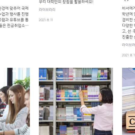
우리 대학만의 장점을 활용하세요!
환경에 맞추어 국제
비서에게
라이브러리
수업과 행사를 진행
학년에 
2021. 8. 11
그램과 유튜브를 통
겸비한 
생들은 전공취업소…
다양한 
고, 선
진출한 
라이브
2021. 8. 1