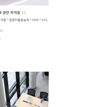
과 관련 자격증
격증 * 컴퓨터활용능력 * MOS * ICDL
러리
1