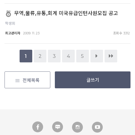
무역,물류,유통,회계 미국유급인턴사원모집 공고
학생회
최고관리자
조회수
2009. 11. 23
3312
1
2
3
4
5
글쓰기
전체목록