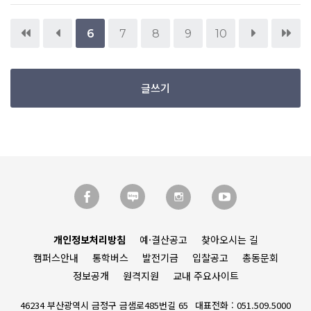
6
7
8
9
10
글쓰기
개인정보처리방침
예·결산공고
찾아오시는 길
캠퍼스안내
통학버스
발전기금
입찰공고
총동문회
정보공개
원격지원
교내 주요사이트
46234 부산광역시 금정구 금샘로485번길 65
대표전화 : 051.509.5000