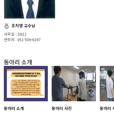
조치영 교수님
사무실 : D612
연락처 : 051-509-6197
동아리 소개
동아리 소개
동아리 사진
동아리 