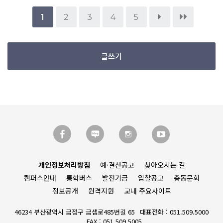
1
2
3
4
5
글쓰기
개인정보처리방침
예·결산공고
찾아오시는 길
캠퍼스안내
통학버스
발전기금
입찰공고
총동문회
정보공개
원격지원
교내 주요사이트
46234 부산광역시 금정구 금샘로485번길 65
대표전화 : 051.509.5000
FAX : 051.509.5005