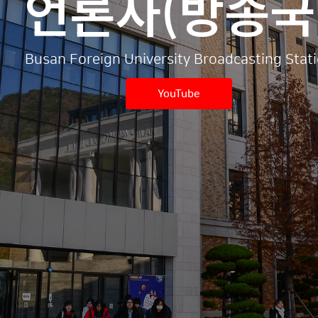
언론사(방송국
Busan Foreign University Broadcasting Stat
YouTube