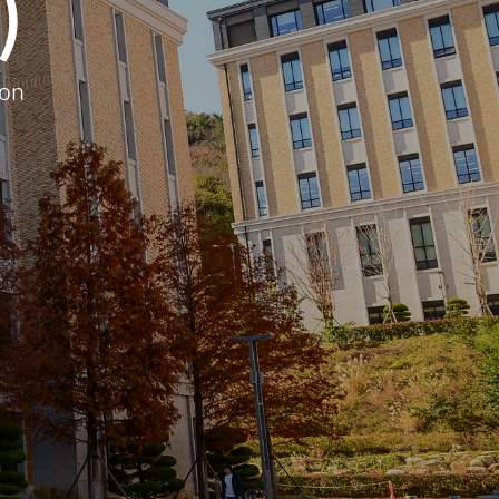
)
ion