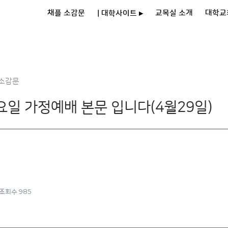
채플 소감문
교목실 소개
대학교
| 대학사이트 ▸
 소감문
일 가정예배 본문 입니다(4월29일)
985
조회수