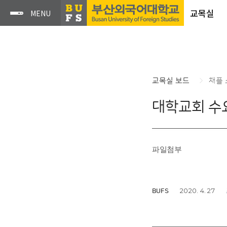
교목실
교목실 보드
채플
대학교회 수요
파일첨부
2020. 4. 27
BUFS