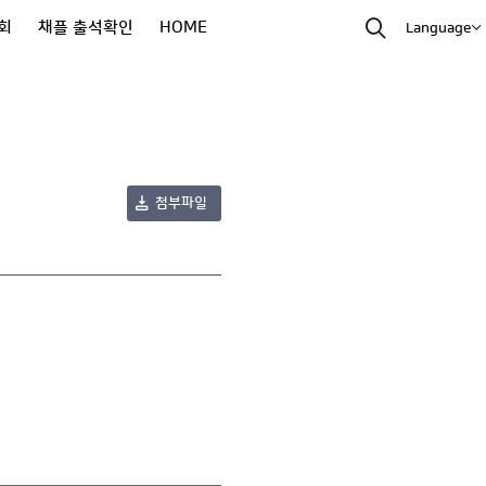
회
채플 출석확인
HOME
Language
첨부파일