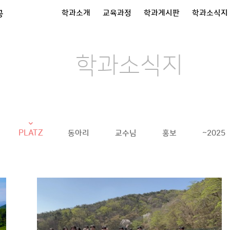
공
학과소개
교육과정
학과게시판
학과소식지
학과소식지
PLATZ
동아리
교수님
홍보
~2025