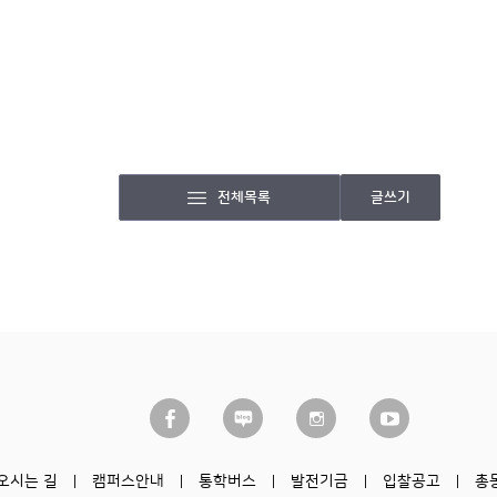
전체목록
글쓰기
오시는 길
캠퍼스안내
통학버스
발전기금
입찰공고
총