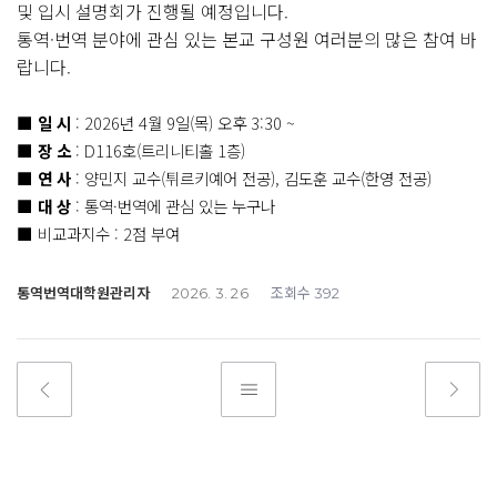
및 입시 설명회가 진행될 예정입니다.
통역·번역 분야에 관심 있는 본교 구성원 여러분의 많은 참여 바
랍니다.
■
일 시
: 2026년 4월 9일(목) 오후 3:30 ~
■
장 소
: D116호(트리니티홀 1층)
■
연 사
: 양민지 교수(튀르키예어 전공), 김도훈 교수(한영 전공)
■
대 상
: 통역·번역에 관심 있는 누구나
■ 비교과지수 : 2점 부여
통역번역대학원관리자
조회수
2026. 3. 26
392