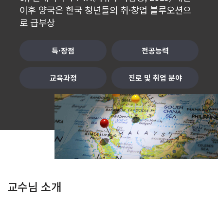
이후 양국은 한국 청년들의 취
·창업 블루오션으
로 급부상
특·장점
전공능력
교육과정
진로 및 취업 분야
교수님 소개