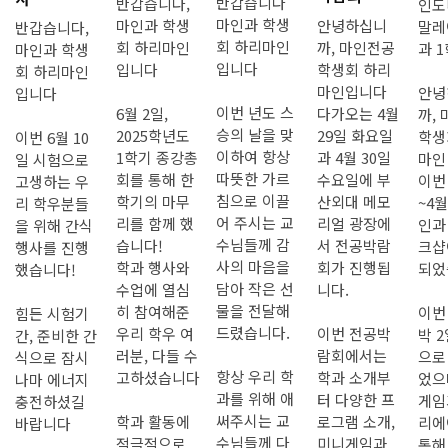
반갑습니다
반갑습니다,
인도
마인과 학생
안녕하십니
마인과 학생
말레
반갑습니다,
회 하리마인
까, 마인전공
회 하리마인
과 
마인과 학생
입니다
학생회 하리
입니다
회 하리마인
마인입니다
안녕
입니다
이번 년도 스
다가오는 4월
6월 2일,
까,
승의 날을 맞
29일 화요일
2025학년도
학생
이번 6월 10
이하여 항상
과 4월 30일
1학기 종강총
마인
일 시험으로
따뜻한 가르
수요일에 부
회를 통해 한
이번 
고생하는 우
침으로 이끌
산외대 메모
학기의 마무
~4월
리 학우분들
어 주시는 교
리얼 광장에
리를 함께 했
인과
을 위해 간식
수님들께 감
서 전공박람
습니다!
크샵
행사를 진행
사의 마음을
회가 진행됩
학과 행사와
되었
했습니다!
담아 작은 선
니다.
수업에 열심
물을 전달해
히 참여해준
이번
힘든 시험기
드렸습니다.
이번 전공박
우리 학우 여
박 
간, 준비한 간
람회에서는
러분, 다들 수
으로
식으로 잠시
항상 우리 학
학과 소개부
고하셨습니다
었으
나마 에너지
과를 위해 애
터 다양한 프
게임
충전하셨길
써주시는 교
로그램 소개,
학과 활동에
리에
바랍니다
수님들께 다
미니게임과
적극적으로
통해