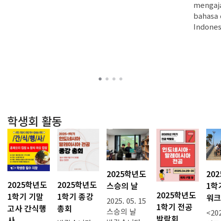
mengaj
bahasa 
Indones
학생회 활동
20
2025학년도
2025학년도
2025학년도
1학
스승의 날
2025학년도
1학기 기말
1학기 종강
워크
2025. 05. 15
1학기 전공
고사 간식행
총회
스승의 날
<20
박람회
사