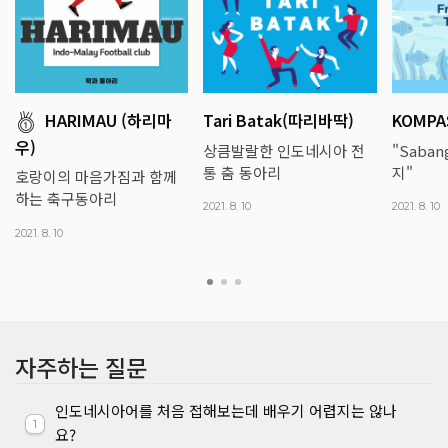
HARIMAU (하리마
Tari Batak(따리바딱)
KOMPA
우)
상큼발랄한 인도네시아 전
"Saba
통 춤 동아리
지"
호랑이의 마음가짐과 함께
하는 축구동아리
2021. 8. 10
2021. 8. 10
2021. 8. 10
자주하는 질문
인도네시아어를 처음 접해보는데 배우기 어렵지는 않나
1
요?