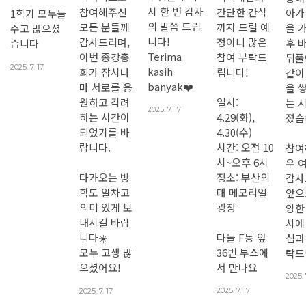
시 한 번 감사
간단한 간식
참여해주신
아가
1학기 모두들
의 말씀 드립
까지 드릴 예
모든 분들께
을 
수고 많으셨
니다!
정이니 많은
감사드리며,
후 
습니다
Terima
참여 부탁드
이번 종강총
뒤풀
2025. 7. 17
kasih
립니다!
회가 잠시나
같이
banyak❤️
마 서로를 응
을 
일시:
원하고 격려
는 
2025. 7. 17
4.29(화),
하는 시간이
졌습
4.30(수)
되었기를 바
시간: 오전 10
랍니다.
참여
시~오후 6시
우 
장소: 부산외
다가오는 방
감사
대 메모리얼
학도 알차고
앞으
광장
의미 있게 보
양한
내시길 바랍
사에
다들 F동 앞
니다☀️
심과
36번 부스에
모두 고생 많
탁드
서 만나요
으셨어요!
2025. 
2025. 7. 17
2025. 7. 17