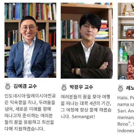
김예겸 교수
박광우 교수
레노
인도네시아·말레이시아전공
여러분들의 꿈을 찾아 여행
Halo. P
은 익숙함을 지나, 두려움을
을 떠나는 대학 4년의 기간,
nama s
넘어, 새로운 미래를 향해
그 여정에 항상 함께 하겠습
Sari. An
떠나고자 준비하는 여러분
니다. Semangat!
memangg
들의 꿈을 응원하고 최선을
Reno". 
다해 지원하겠습니다.
Indones