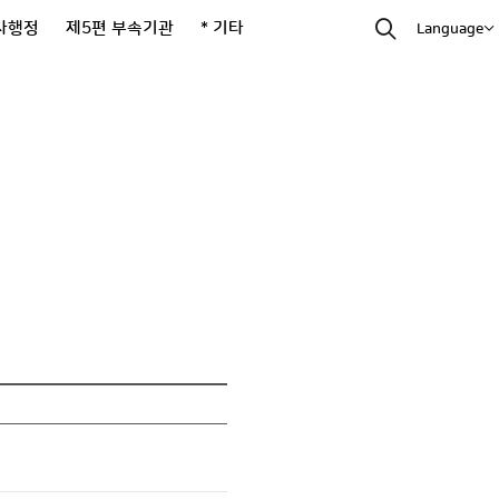
사행정
제5편 부속기관
* 기타
Language