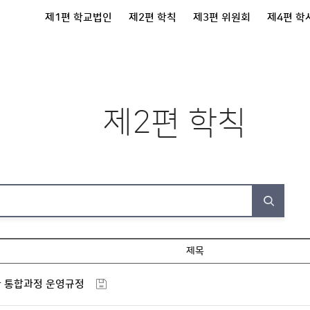
제1편 학교법인
제2편 학칙
제3편 위원회
제4편 학
제2편 학칙
제목
사 통합과정 운영규정