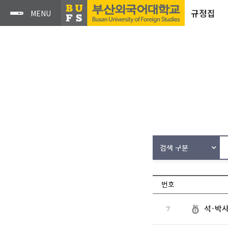
규정집
검색 구분
번호
석·박
7