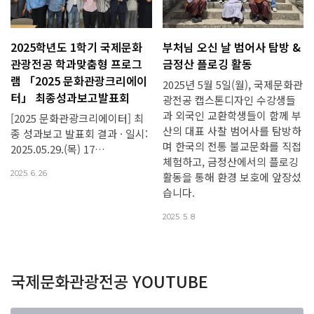
2025학년도 1학기 국제문화
부처님 오신 날 범어사 탐방 &
관광전공 학과맞춤형 프로그
금정산 플로깅 활동
램 「2025 문화관광크리에이
2025년 5월 5일(월), 국제문화관
터」 최종성과보고발표회
광전공 캡스톤디자인 수강생들
과 외국인 교환학생들이 함께 부
[2025 문화관광크리에이터] 최
산의 대표 사찰 범어사를 탐방하
종 성과보고 발표회 결과 · 일시:
며 한국의 전통 불교문화를 직접
2025.05.29.(목) 17…
체험하고, 금정산에서의 플로깅
2025. 6. 26
활동을 통해 환경 보호에 앞장섰
습니다.
2025. 5. 8
국제문화관광전공 YOUTUBE