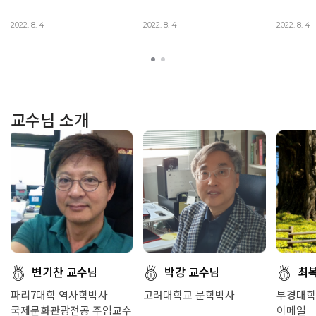
2022. 8. 4
2022. 8. 4
2022. 8. 4
교수님 소개
변기찬 교수님
박강 교수님
최
파리7대학 역사학박사
고려대학교 문학박사
부경대학
국제문화관광전공 주임교수
이메일