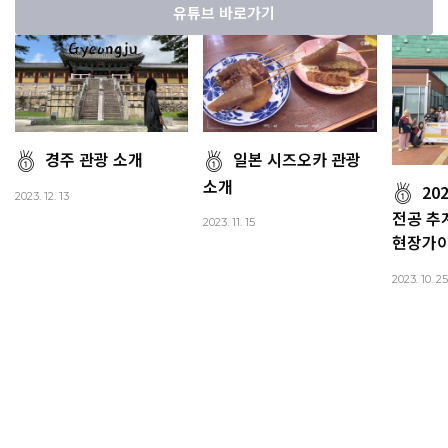
유튜브 바로가기
경주 관광 소개
일본 시즈오카 관광
소개
20
2023. 12. 13
전공 추
2023. 11. 15
현장가
2023. 10. 25