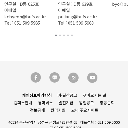
연구실 : D동 625호
연구실 : D동 639호
byc@buf
이메일
이메일
kcbyeon@bufs.ac.kr
pujiang@bufs.ac.kr
Tel : 051-509-5985
Tel : 051-509-5983
개인정보처리방침
예·결산공고
찾아오시는 길
캠퍼스안내
통학버스
발전기금
입찰공고
총동문회
정보공개
원격지원
교내 주요사이트
46234 부산광역시 금정구 금샘로485번길 65
대표전화 : 051.509.5000
FAX : 051.509.5005