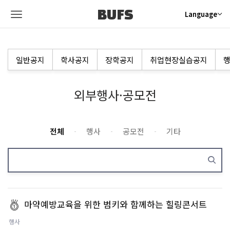
BUFS
Language
일반공지
학사공지
장학공지
취업현장실습공지
행
외부행사·공모전
전체
행사
공모전
기타
마약예방교육을 위한 범키와 함께하는 힐링콘서트
행사