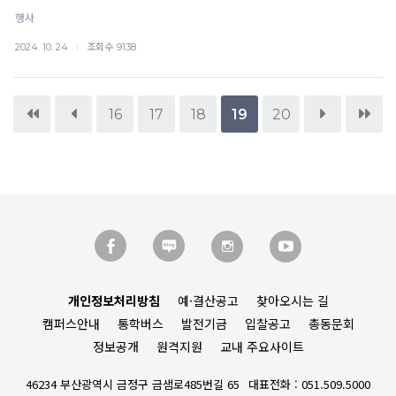
행사
조회수
2024. 10. 24
9138
16
17
18
19
20
개인정보처리방침
예·결산공고
찾아오시는 길
캠퍼스안내
통학버스
발전기금
입찰공고
총동문회
정보공개
원격지원
교내 주요사이트
46234 부산광역시 금정구 금샘로485번길 65
대표전화 : 051.509.5000