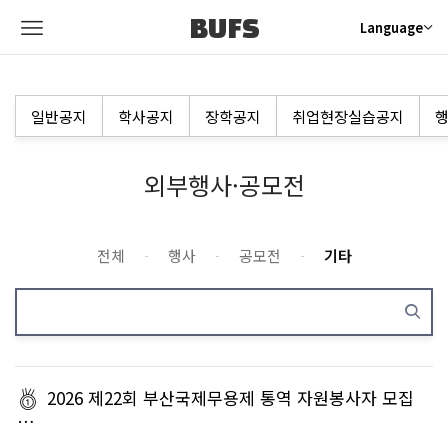
BUFS
Language
일반공지
학사공지
장학공지
취업현장실습공지
행
외부행사·공모전
전체
행사
공모전
기타
2026 제22회 부산국제무용제 통역 자원봉사자 모집
…