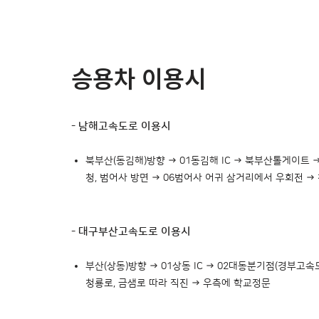
승용차 이용시
- 남해고속도로 이용시
북부산(동김해)방향 → 01동김해 IC → 북부산톨게이트 → 
청, 범어사 방면 → 06범어사 어귀 삼거리에서 우회전 →
- 대구부산고속도로 이용시
부산(상동)방향 → 01상동 IC → 02대동분기점(경부고속도
청룡로, 금샘로 따라 직진 → 우측에 학교정문