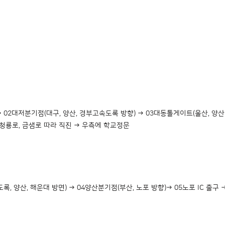
02대저분기점(대구, 양산, 경부고속도록 방향) → 03대동톨게이트(울산, 양산 방
 청룡로, 금샘로 따라 직진 → 우측에 학교정문
록, 양산, 해운대 방면) → 04양산분기점(부산, 노포 방향)→ 05노포 IC 출구