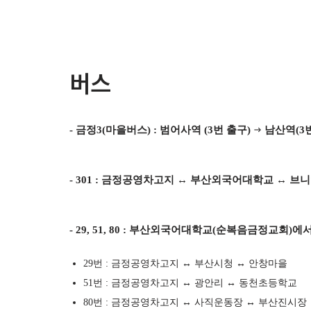
버스
- 금정3(마을버스) : 범어사역 (3번 출구)
남산역(3번
→
- 301 : 금정공영차고지
↔ 부산외국어대학교
↔ 브
- 29, 51, 80 : 부산외국어대학교(순복음금정교회)에서
29번 : 금정공영차고지 ↔ 부산시청 ↔ 안창마을
51번 : 금정공영차고지
↔ 광안리 ↔ 동천초등학교
80번 : 금정공영차고지
↔ 사직운동장 ↔ 부산진시장