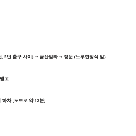
, 5번 출구 사이)
금산빌라
정문 (느루한정식 앞)
→
→
니엘고
 하차 [도보로 약 12분]