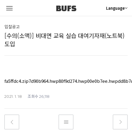
BUFS
Language
입찰공고
[수의(소액)] 비대면 교육 실습 대여기자재(노트북)
도입
fa5ffdc4.zip
7d90b964.hwp
80f9d274.hwp
00e0b7ee.hwp
dd8b7
조회수
2021. 1. 18
26,118